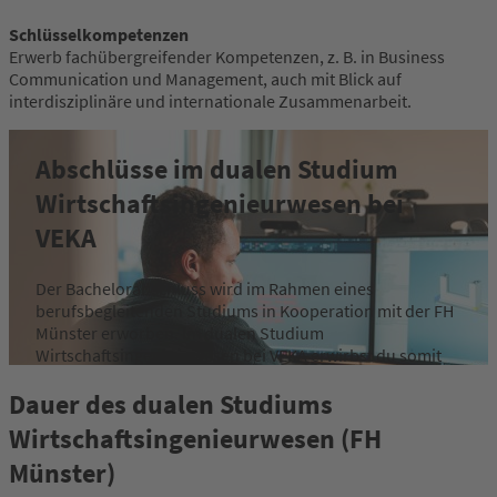
Schlüsselkompetenzen
Erwerb fachübergreifender Kompetenzen, z. B. in Business
Communication und Management, auch mit Blick auf
interdisziplinäre und internationale Zusammenarbeit.
Abschlüsse im dualen Studium
Wirtschaftsingenieurwesen bei
VEKA
Der Bachelorabschluss wird im Rahmen eines
berufsbegleitenden Studiums in Kooperation mit der FH
Münster erworben. Im dualen Studium
Wirtschaftsingenieurwesen bei VEKA erwirbst du somit
zwei anerkannte Abschlüsse:·
Dauer des dualen Studiums
Ausbildungsabschluss
: Ausbildung zum
Wirtschaftsingenieurwesen (FH
Industriekaufmann (m/w/d) oder Technischer
Münster)
Produktdesigner:in